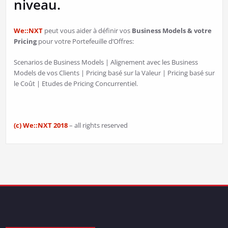
niveau.
We::NXT
peut vous aider à définir vos
Business Models & votre
Pricing
pour votre Portefeuille d’Offres:
Scenarios de Business Models | Alignement avec les Business
Models de vos Clients | Pricing basé sur la Valeur | Pricing basé sur
le Coût | Etudes de Pricing Concurrentiel.
(c) We::NXT 2018
– all rights reserved